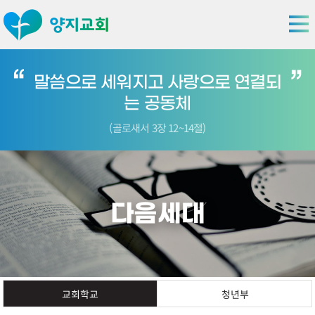
말씀으로 세워지고 사랑으로 연결되
는 공동체
(골로새서 3장 12~14절)
다음세대
교회학교
청년부